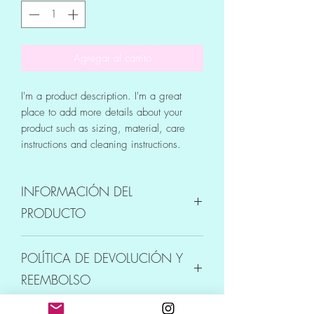
Agregar al carrito
I'm a product description. I'm a great 
place to add more details about your 
product such as sizing, material, care 
instructions and cleaning instructions.
INFORMACIÓN DEL
PRODUCTO
Soy un detalle de producto. Soy un gran
POLÍTICA DE DEVOLUCIÓN Y
lugar para agregar más información
sobre su producto, como el tamaño, el
REEMBOLSO
material, el cuidado y las instrucciones
de limpieza. Este también es un gran
Soy una política de devoluciones y