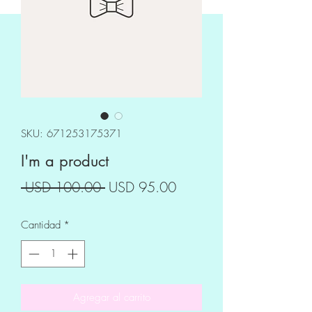
SKU: 671253175371
I'm a product
Precio
Precio
 USD 100.00 
USD 95.00
de
Cantidad
*
oferta
Agregar al carrito