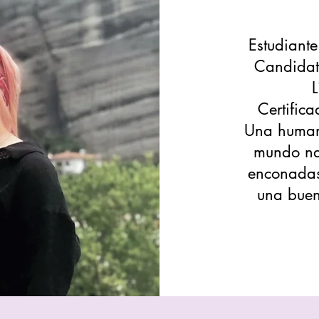
Estudiant
Candidat
L
Certific
Una humana
mundo nat
enconadas
una buen